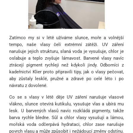
Zatímco my si v létě užíváme slunce, moře a volnější
tempo, naše vlasy čelí extrémní zátěži. UV záření
narušuje jejich strukturu, slaná voda je vysušuje, chlor je
oslabuje a teplo zvyšuje lámavost. Barvené vlasy navíc
ztrácejí pigment rychleji než kdykoli jindy. Odborníci z
kadeřnictví Klier proto připravili tipy, jak o vlasy pečovat,
aby zůstaly lesklé, pružné a zdravé po celé léto i po
návratu z dovolené.
Co se s vlasy v létě děje UV záření narušuje vlasové
vlákno, slunce otevírá kutikulu, vysušuje vlas a ubírá mu
lesk. U barvených vlasů navíc rozkládá pigmenty, takže
barva rychle bledne. Sůl a chlor vlasy vysušují a lámou,
mořská voda odčerpává hydrataci, chlor zase narušuje
povrch vlasu a může způsobit i nežádoucí změny odstínu.