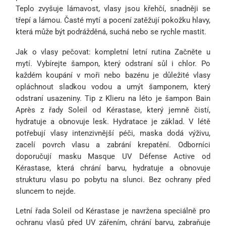
Teplo zvyšuje lámavost, vlasy jsou křehčí, snadněji se
třepí a lámou. Časté mytí a pocení zatěžují pokožku hlavy,
která může být podrážděná, suchá nebo se rychle mastit.
Jak o vlasy pečovat: kompletní letní rutina Začněte u
mytí. Vybírejte šampon, který odstraní sůl i chlor. Po
každém koupání v moři nebo bazénu je důležité vlasy
opláchnout sladkou vodou a umýt šamponem, který
odstraní usazeniny. Tip z Klieru na léto je šampon Bain
Après z řady Soleil od Kérastase, který jemně čistí,
hydratuje a obnovuje lesk. Hydratace je základ. V létě
potřebují vlasy intenzivnější péči, maska dodá výživu,
zacelí povrch vlasu a zabrání krepatění. Odborníci
doporučují masku Masque UV Défense Active od
Kérastase, která chrání barvu, hydratuje a obnovuje
strukturu vlasu po pobytu na slunci. Bez ochrany před
sluncem to nejde.
Letní řada Soleil od Kérastase je navržena speciálně pro
ochranu vlasů před UV zářením, chrání barvu, zabraňuje