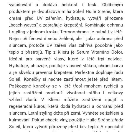
vysušování a dodává hebkost i lesk. Oblíbeným
produktem je dvoufázová mlha Soleil Huile Sirène, která
chrání před UV zářením, hydratuje, vytváří přirozené
„beach waves“ a zabraňuje krepatění. Kombinuje ochranu
i styling v jednom kroku. Termoochrana je nutná i v létě.
Nejen při fénování nebo žehlení, ale i jako ochrana před
sluncem, protože UV záření vlas zahřívá podobně jako
teplo z přístrojů. Tip z Klieru je Serum Vitamino Color,
ideální pro barvené vlasy, které v létě trpí nejvíce.
Hydratuje, uhlazuje, posiluje vlasové vlákno, chrání barvu
a je skvělou prevencí krepatění. Perfektně doplňuje řadu
Soleil. Konečky si nechte zastřihnout ještě před létem.
Poškozené konečky se v létě třepí mnohem rychleji a
jejich zastřižení prodlouží životnost střihu i celkový
vzhled vlasů. V Klieru můžete zastřižení spojit s
regenerační kúrou, která dodá hydrataci a ochranu před
sluncem. Letní styling držte při zemi. Vyhněte se žehlení a
kulmování. Pokud chcete vlny, použijte Huile Sirène z řady
Soleil, která vytvoří přirozený efekt bez tepla. A speciální