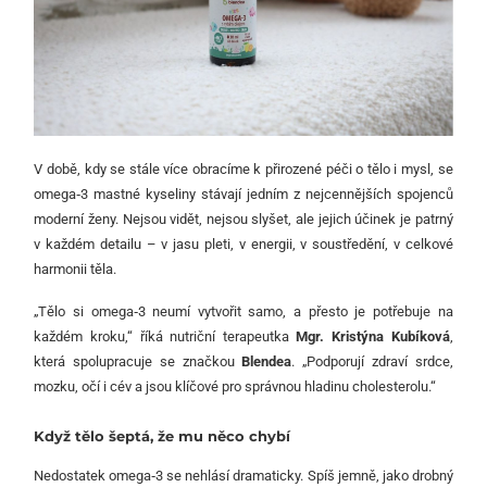
V době, kdy se stále více obracíme k přirozené péči o tělo i mysl, se
omega‑3 mastné kyseliny stávají jedním z nejcennějších spojenců
moderní ženy. Nejsou vidět, nejsou slyšet, ale jejich účinek je patrný
v každém detailu – v jasu pleti, v energii, v soustředění, v celkové
harmonii těla.
„Tělo si omega‑3 neumí vytvořit samo, a přesto je potřebuje na
každém kroku,“ říká nutriční terapeutka
Mgr. Kristýna Kubíková
,
která spolupracuje se značkou
Blendea
. „Podporují zdraví srdce,
mozku, očí i cév a jsou klíčové pro správnou hladinu cholesterolu.“
Když tělo šeptá, že mu něco chybí
Nedostatek omega‑3 se nehlásí dramaticky. Spíš jemně, jako drobný