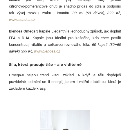
citronovo‑pomerančové chuti je snadno přidáš do jídla a podpoříš
tak vývoj mozku, zraku i imunitu.
30 ml (60 dávek), 399 Kč,
www.blendea.cz
Blendea Omega 3 kapsle
Elegantní a jednoduchý způsob, jak doplnit
EPA a DHA. Kapsle jsou ideální pro každého, kdo chce posílit
koncentraci, vitalitu a celkovou rovnováhu těla.
60 kapslí (30–60
dávek), 399 Kč,
www.blendea.cz
Síla, která pracuje tiše – ale viditelně
Omega‑3 nejsou trend. Jsou základ. A když je tělu dopřeješ
pravidelně, odmění se ti energií, jasem i vnitřní stabilitou, která je
základem každé krásy.