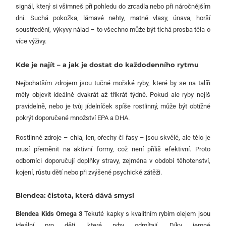
signál, který si všimneš při pohledu do zrcadla nebo při náročnějším
dni. Suchá pokožka, lámavé nehty, matné vlasy, únava, horší
soustředění, výkyvy nálad – to všechno může být tichá prosba těla o
více výživy.
Kde je najít – a jak je dostat do každodenního rytmu
Nejbohatším zdrojem jsou tučné mořské ryby, které by se na talíři
měly objevit ideálně dvakrát až třikrát týdně. Pokud ale ryby nejíš
pravidelně, nebo je tvůj jídelníček spíše rostlinný, může být obtížné
pokrýt doporučené množství EPA a DHA.
Rostlinné zdroje – chia, len, ořechy či řasy – jsou skvělé, ale tělo je
musí přeměnit na aktivní formy, což není příliš efektivní. Proto
odborníci doporučují doplňky stravy, zejména v období těhotenství,
kojení, růstu dětí nebo při zvýšené psychické zátěži.
Blendea: čistota, která dává smysl
Blendea Kids Omega 3
Tekuté kapky s kvalitním rybím olejem jsou
ideální pro děti, které ryby odmítají. Díky jemné