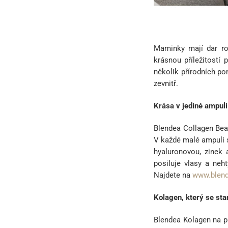
Maminky mají dar roz
krásnou příležitostí 
několik přírodních pom
zevnitř.
Krása v jediné ampuli
Blendea Collagen Beau
V každé malé ampuli s
hyaluronovou, zinek 
posiluje vlasy a neht
Najdete na
www.blend
Kolagen, který se st
Blendea Kolagen na pl