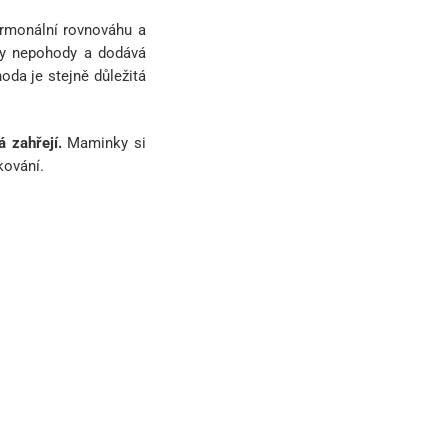
ormonální rovnováhu a
ity nepohody a dodává
oda je stejně důležitá
á zahřejí.
Maminky si
kování.