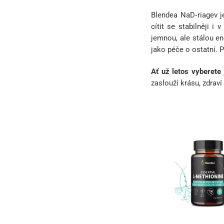
Blendea NaD‑riagev j
cítit se stabilněji 
jemnou, ale stálou en
jako péče o ostatní. 
Ať už letos vyberete 
zaslouží krásu, zdrav