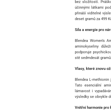
bez složitostí. Práš
účinnými látkami podp
přináší viditelné výs
deset gramů za 499 K
Síla a energie pro ná
Blendea Women’s Am
aminokyseliny důlež
podporuje psychickou
stě sedmdesát gramů 
Vlasy, které znovu oži
Blendea L‑methionin j
Tato esenciální ami
lámavost i vypadáván
výsledky se obvykle d
Vnitřní harmonie pro