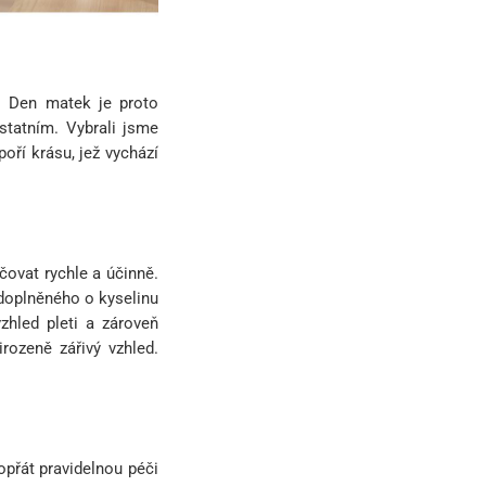
e. Den matek je proto
ostatním. Vybrali jsme
poří krásu, jež vychází
čovat rychle a účinně.
 doplněného o kyselinu
zhled pleti a zároveň
irozeně zářivý vzhled.
opřát pravidelnou péči