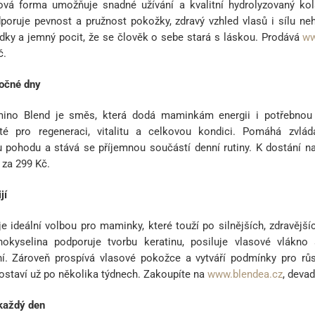
ková forma umožňuje snadné užívání a kvalitní hydrolyzovaný ko
oruje pevnost a pružnost pokožky, zdravý vzhled vlasů i sílu neh
ledky a jemný pocit, že se člověk o sebe stará s láskou. Prodává
ww
č.
ročné dny
ino Blend je směs, která dodá maminkám energii i potřebnou 
ité pro regeneraci, vitalitu a celkovou kondici. Pomáhá zvlád
 pohodu a stává se příjemnou součástí denní rutiny. K dostání 
za 299 Kč.
jí
e ideální volbou pro maminky, které touží po silnějších, zdravější
nokyselina podporuje tvorbu keratinu, posiluje vlasové vlák
í. Zároveň prospívá vlasové pokožce a vytváří podmínky pro růs
ostaví už po několika týdnech. Zakoupíte na
www.blendea.cz
, deva
 každý den