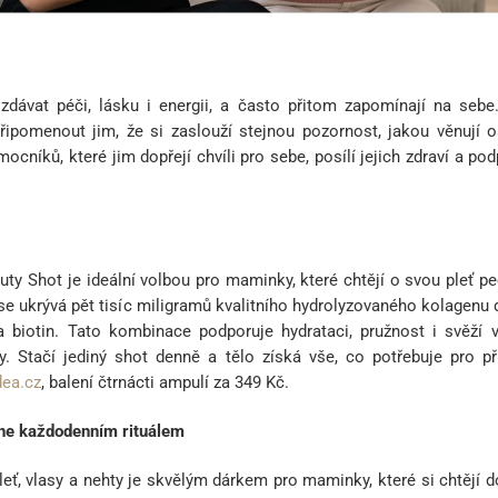
dávat péči, lásku i energii, a často přitom zapomínají na seb
připomenout jim, že si zaslouží stejnou pozornost, jakou věnují 
ocníků, které jim dopřejí chvíli pro sebe, posílí jejich zdraví a pod
ty Shot je ideální volbou pro maminky, které chtějí o svou pleť pe
e ukrývá pět tisíc miligramů kvalitního hydrolyzovaného kolagenu
a biotin. Tato kombinace podporuje hydrataci, pružnost i svěží v
y. Stačí jediný shot denně a tělo získá vše, co potřebuje pro př
ea.cz
, balení čtrnácti ampulí za 349 Kč.
ane každodenním rituálem
eť, vlasy a nehty je skvělým dárkem pro maminky, které si chtějí d