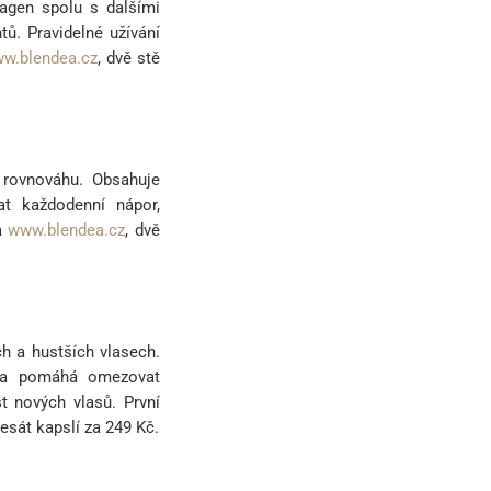
lagen spolu s dalšími
tů. Pravidelné užívání
w.blendea.cz
, dvě stě
rovnováhu. Obsahuje
at každodenní nápor,
na
www.blendea.cz
, dvě
ch a hustších vlasech.
no a pomáhá omezovat
t nových vlasů. První
desát kapslí za 249 Kč.