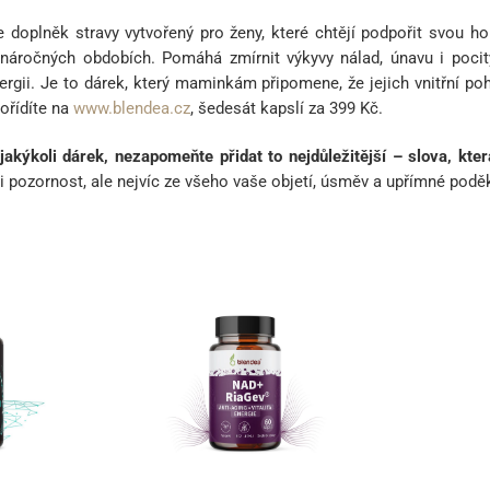
e doplněk stravy vytvořený pro ženy, které chtějí podpořit svou h
i v náročných obdobích. Pomáhá zmírnit výkyvy nálad, únavu i poc
ergii. Je to dárek, který maminkám připomene, že jejich vnitřní poh
Pořídíte na
www.blendea.cz
, šedesát kapslí za 399 Kč.
jakýkoli dárek, nezapomeňte přidat to nejdůležitější – slova, kter
í i pozornost, ale nejvíc ze všeho vaše objetí, úsměv a upřímné podě