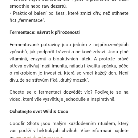
smoothie nebo raw dezertů.
• Praktické balení po šesti, které zmizí dřív, než stihnete
říct „fermentace“.
Fermentace: návrat k přirozenosti
Fermentované potraviny jsou jedním z nejpřirozenějších
způsobů, jak podpořit trávení a celkové zdraví. Jsou plné
vitamínů, enzymů a bioaktivních látek. A protože právě
střeva ovlivňují naši imunitu, náladu i kvalitu spánku, péče
o mikrobiom je investicí, která se vrací každý den. Není
divu, že se střevům říká „druhý mozek“.
Chcete se o fermentaci dozvědět víc? Podívejte se na
video, které vše vysvětluje jednoduše a inspirativně.
Ochutnejte svět Wild & Coco
Cocofir Shots jsou malým každodenním rituálem, který
vás podrží v hektických chvílích. Více informací najdete
na
www.wildandcoco.com
.