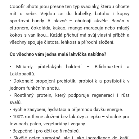
Cocofir Shots jsou přesně ten typ svačinky, kterou chcete
mít u sebe. Vejdou se do kabelky, batohu i kapsy
sportovní bundy. A hlavně – chutnají skvěle. Banán s
citronem, čokoláda, kakao, mango‑maracuja nebo mladý
kokos s vanilkou… Každá příchuť má svůj vlastní příběh a
všechny spojuje čistota, lehkost a přírodní složení.
Co všechno vám jedna malá lahvička nabídne?
• Miliardy přátelských bakterií – Bifidobakterií a
Laktobacilů.
• Dokonalé propojení prebiotik, probiotik a postbiotik v
jednom funkčním shotu.
• Rostlinný protein, který podporuje regeneraci i růst
svalů.
• Rychlé zasycení, hydrataci a příjemnou dávku energie.
• 100% rostlinné složení bez laktózy a lepku – vhodné pro
low‑carb, paleo, vegetariány i vegany.
• Bezpečné i pro děti od 6 měsíců.
• Skvělé nejen samotné, ale i jako ingredience do kaší,