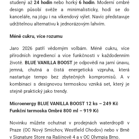
studený až
24 hodin
nebo horký
6 hodin
. Moderní ombré
design působí svěže a minimalisticky, hodí se do
kanceláře, na jógu i na víkendový výlet. Navíc představuje
udržitelnou alternativu k jednorázovým lahvím.
Méně cukru, více rozumu
Jaro 2026 patří vědomým volbám. Méně cukru, více
přírodních ingrediencí a více funkčnosti v každodenním
životě.
BLUE VANILLA BOOST
je odpovědí na jarní únavu,
jemná, chutná a čistá energetická vzpruha, která
nastartuje tempo bez zbytečných kompromisů. A v
kombinaci s designovou termoskou vzniká set, který je
stejně praktický jako trendy.
Microenergy BLUE VANILLA BOOST 12 ks – 249 Kč
Funkční termoska Ombré 800 ml – 919 Kč
Novinku můžete ochutnat v prodejnách waterdrop® v
Praze (OC Nový Smíchov, Westfield Chodov) nebo v Brně
v Signature Store na Rašínově 4 a v OC Olympia Brno.