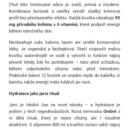
Chuť této limitované edice je svěží, jemná a moderní.
Kombinace borůvek a vanilky vytváří sladký, krémový
profil bez přeslazeného efektu. Každá kostka obsahuje
90
mg přírodního kofeinu
a
6 vitaminů
, které podpoří energii
během náročného dne.
Neobsahuje cukr, kalorie, taurin ani umělé konzervační
látky. Je veganská a bezlepková. Stačí rozpustit malou
kostku waterdrop® ve vodě a vytvořit si funkční nápoj
přesně tehdy, kdy ho potřebujete – ráno před schůzkou,
během odpoledního útlumu nebo před tréninkem.
Praktické balení 12 kostek se snadno vejde do kabelky či
batohu, takže energii máte kdykoli po ruce.
Hydratace jako jarní rituál
Jaro je ideální čas na nové návyky – a hydratace je
jedním z těch nejjednodušších. Nová termoska
Ombré
z
ní dělá rituál, který je nejen chutný, ale i vizuálně
atraktivní. S objemem 800 ml a kvalitní izolací udrží nápoj