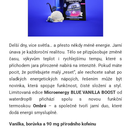
Delší dny, více světla… a přesto někdy méně energie. Jarní
únava je každoroční realitou. Tělo se přizpůsobuje změně
času, výkyvům teplot i rychlejšímu tempu, které s
příchodem jara přirozeně nabírá na intenzitě. Pokud máte
pocit, že potřebujete malý „reset“, ale nechcete sahat po
sladkých energetických nápojích, řešením může být
novinka, která spojuje funkčnost, čisté složení a styl.
Limitovaná edice
Microenergy BLUE VANILLA BOOST
od
waterdrop® přichází spolu s novou funkční
termoskou
Ombré
– a společně tvoří jarní duo, které
dodá energii smysluplně.
Vanilka, borůvka a 90 mg přírodního kofeinu