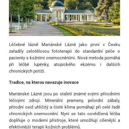
Léčebné lázně Mariánské Lázně jako první v Česku
zařadily celotělovou fototerapii do standardní péče o
pacienty s kožními onemocněními. Nová metoda pomáhá
při léčbě lupénky, atopického ekzému i dalších
chronických potíží.
Tradice, na kterou navazuje inovace
Mariánské Lázně jsou po staletí známé svými přírodními
léčivými zdroji. Minerální prameny, peloidní zábaly,
přírodní oxid uhličitý a čisté klima pomáhají při celé řadě
chronických onemocnění. Nyní se tato osvědčená léčba
doplňuje o moderní přístroje, které umožňují cílenější a
efektivnější terapii kožních problémů.