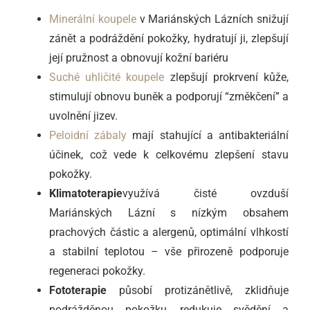
Minerální koupele
v Mariánských Lázních snižují
zánět a podráždění pokožky, hydratují ji, zlepšují
její pružnost a obnovují kožní bariéru
Suché uhličité koupele
zlepšují prokrvení kůže,
stimulují obnovu buněk a podporují “změkčení” a
uvolnění jizev.
Peloidní zábaly
mají stahující a antibakteriální
účinek, což vede k celkovému zlepšení stavu
pokožky.
Klimatoterapie
využívá čisté ovzduší
Mariánských Lázní s nízkým obsahem
prachových částic a alergenů, optimální vlhkostí
a stabilní teplotou – vše přirozeně podporuje
regeneraci pokožky.
Fototerapie
působí protizánětlivě, zklidňuje
podrážděnou pokožku, redukuje svědění a