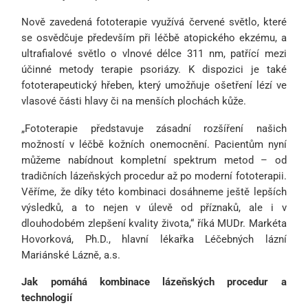
Nově zavedená fototerapie využívá červené světlo, které
se osvědčuje především při léčbě atopického ekzému, a
ultrafialové světlo o vlnové délce 311 nm, patřící mezi
účinné metody terapie psoriázy. K dispozici je také
fototerapeutický hřeben, který umožňuje ošetření lézí ve
vlasové části hlavy či na menších plochách kůže.
„Fototerapie představuje zásadní rozšíření našich
možností v léčbě kožních onemocnění. Pacientům nyní
můžeme nabídnout kompletní spektrum metod – od
tradičních lázeňských procedur až po moderní fototerapii.
Věříme, že díky této kombinaci dosáhneme ještě lepších
výsledků, a to nejen v úlevě od příznaků, ale i v
dlouhodobém zlepšení kvality života,“ říká MUDr. Markéta
Hovorková, Ph.D., hlavní lékařka Léčebných lázní
Mariánské Lázně, a.s.
Jak pomáhá kombinace lázeňských procedur a
technologií