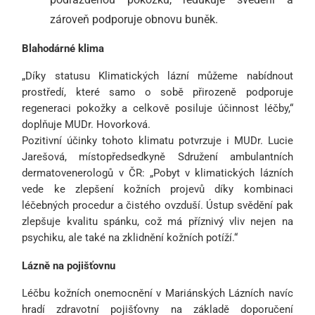
zároveň podporuje obnovu buněk.
Blahodárné klima
„Díky statusu Klimatických lázní můžeme nabídnout
prostředí, které samo o sobě přirozeně podporuje
regeneraci pokožky a celkově posiluje účinnost léčby,“
doplňuje MUDr. Hovorková.
Pozitivní účinky tohoto klimatu potvrzuje i MUDr. Lucie
Jarešová, místopředsedkyně Sdružení ambulantních
dermatovenerologů v ČR: „Pobyt v klimatických lázních
vede ke zlepšení kožních projevů díky kombinaci
léčebných procedur a čistého ovzduší. Ústup svědění pak
zlepšuje kvalitu spánku, což má příznivý vliv nejen na
psychiku, ale také na zklidnění kožních potíží.“
Lázně na pojišťovnu
Léčbu kožních onemocnění v Mariánských Lázních navíc
hradí zdravotní pojišťovny na základě doporučení