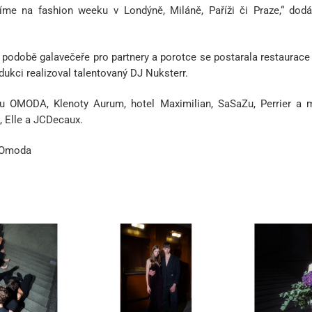
vidíme na fashion weeku v Londýně, Miláně, Paříži či Praze,“ dodá
v podobě galavečeře pro partnery a porotce se postarala restaurace
dukci realizoval talentovaný DJ Nuksterr.
ou OMODA, Klenoty Aurum, hotel Maximilian, SaSaZu, Perrier a 
, Elle a JCDecaux.
x Omoda