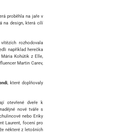
rá proběhla na jaře v
na design, která cílí
 vítězích rozhodovala
edli například herečka
Mária Kohútik z Elle,
fluencer Martin Carev,
endi
, které doplňovaly
jí otevřené dveře k
nadějné nové tváře s
chulincové nebo Eriky
nt Laurent, focení pro
že některé z letošních