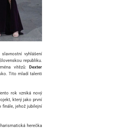
 slavnostní vyhlášení
lovenskou republiku.
jména vítězů:
Dexter
ko. Tito mladí talenti
Tento rok vzniká nový
rojekt, který jako první
nále, jehož jubilejní
 charismatická herečka