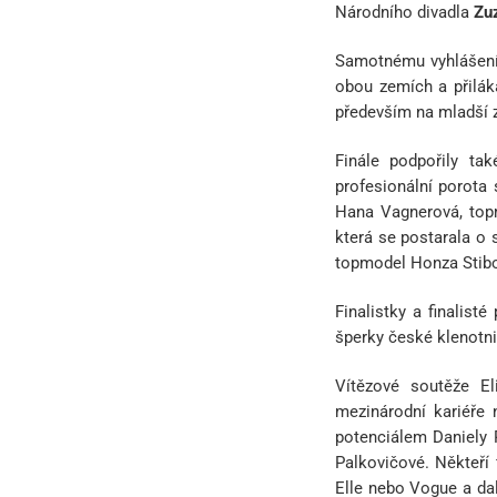
Národního divadla
Zu
Samotnému vyhlášení
obou zemích a přilák
především na mladší z
Finále podpořily ta
profesionální porota 
Hana Vagnerová, topm
která se postarala o 
topmodel Honza Stibo
Finalistky a finalist
šperky české klenotn
Vítězové soutěže E
mezinárodní kariéře 
potenciálem Daniely 
Palkovičové. Někteří f
Elle nebo Vogue a da