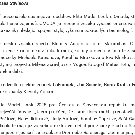
zana Stivínová
.
 předcházela castingová roadshow
Elite Model Look x Omoda, kte
ala tisíce zájemců. OMODA je moderní značka výrazně orientovaná 
ákazníky hledající spojení stylu, výkonu a pokročilých technologií.
ké česká značka šperků
Klenoty Aurum
a
hotel Maximilian. O
složená z odborníků z oblasti módy, kultury a médií. V porotě zas
odelky Michaela Kocianová, Karolína Mrozková a Eva Klímková, 
styling projektu, Milena Žuravljova z Vogue, fotograf Matúš Tóth, in
rek a další.
é předvedli kolekce značek
LaFormela
,
Jan Société
,
Boris Kráľ
a
F
ické značky Klenoty Aurum.
lite Model Look 2025 pro Českou a Slovenskou republiku ma
nejvyšší úrovně.
„Jsem potěšen, že jsme dnes mohli představit 
Peštové, Hany Jiříčkové, Lindy Vojtové, Karolíny Čapkové, Saši Ga
inalisté mají
již
za sebou exkluzivní debut pro značky Prada a Sai
lší jsou v jednání se značkami
Dior nebo Balenciaga. Jsem si jist, 