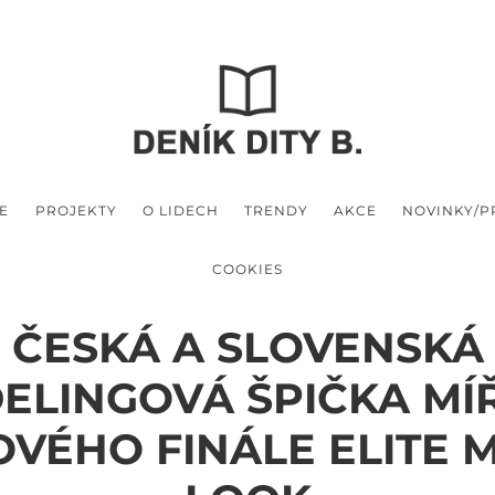
E
PROJEKTY
O LIDECH
TRENDY
AKCE
NOVINKY/
COOKIES
ČESKÁ A SLOVENSKÁ
ELINGOVÁ ŠPIČKA MÍŘ
OVÉHO FINÁLE ELITE 