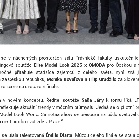
se v nádherných prostorách sálu Právnické fakulty uskutečnilo
lingové soutěže
Elite Model Look 2025 x OMODA
pro Českou a S
oročně přitahuje statisíce zájemců z celého světa, nyní zná 
a
za Českou republiku,
Monika Kovaľová
a
Filip Gradžilo
za Slovens
své země na světovém finále.
a v novém konceptu. Ředitel soutěže
Saša Jány
k tomu říká:
„
 reflektuje aktuální trendy v módním průmyslu. Jedná se
o pilotní p
e Model Look World. Samotná show se přesouvá na půdu světového fi
u čest produkovat zde v Praze.“
 se ujala talentovaná
Émilie Diatta
. Múzou celého finále se stala