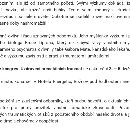
ozením, ale již od samotného početí. Svými výzkumy dokládá, ž
stí mozku, ale každé naší buňky. Tento velmi moudrý a zkuš
iverzitách po celém světě. Ochotně se podělil o své praxí ověře
časné doby nashromáždil.
ně ovlivnil řadu uznávaných odborníků. Jeho myšlenky, výzkum i pr
ho biologa Bruce Liptona, který se zabývá vlivy vlastního myš
mného psychiatra ovlivnily také Gábora Maté, kanadského lékaře, 
bě a výzkumu závislostí a práci s traumatem i umírajícími.
ý kongres: Uzdravení prenatálních traumat
se uskuteční
3. – 5. kv
 místě, koná se v Hotelu Energetic, Rožnov pod Radhoštěm aneb
 setkání se zkušenými odborníky, kteří budou hovořit o aktuálníc
ostor pro přímý prožitek vlastní somatické zkušenosti. Pozo
ch traumatických otisků z počátečního období našeho života a je
 cítíme a chováme v dospělosti.