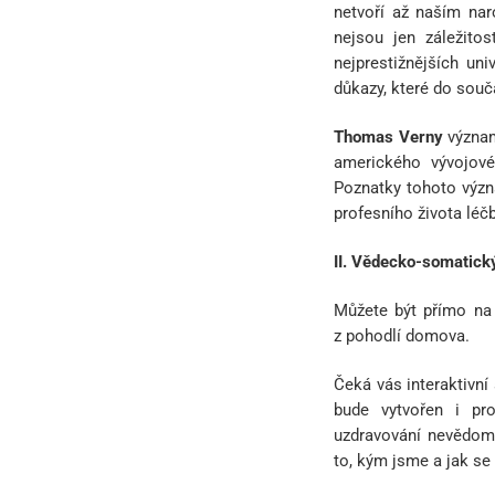
netvoří až naším nar
nejsou jen záležito
nejprestižnějších un
důkazy, které do sou
Thomas Verny
význam
amerického vývojové
Poznatky tohoto význa
profesního života léč
II. Vědecko-somatick
Můžete být přímo na
z pohodlí domova.
Čeká vás interaktivní
bude vytvořen i pr
uzdravování nevědomý
to, kým jsme a jak se