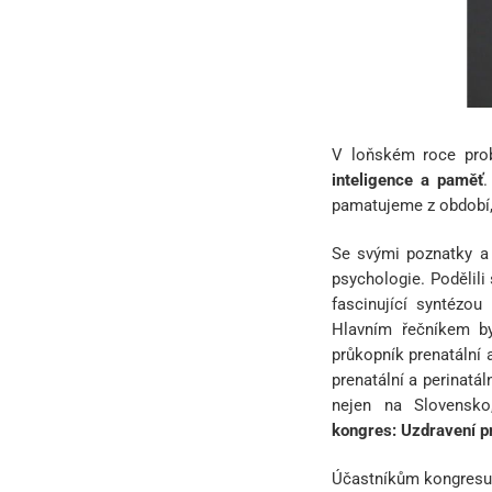
V loňském roce pro
inteligence a paměť
.
pamatujeme z období,
Se svými poznatky a 
psychologie. Podělili
fascinující syntézou
Hlavním řečníkem b
průkopník prenatální 
prenatální a perinatá
nejen na Slovensk
kongres: Uzdravení p
Účastníkům kongresu p