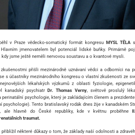
běhl v Praze vědecko-somatický formát kongresu
MYSL TĚLA
s
 Hlavním jmenovatelem byl potenciál lidské buňky. Primárně po
 kdy jsme ještě neměli nervovou soustavu a o kvantové mysli.
zkušenostmi přišli mezinárodně uznávaní vědci a odborníci na pre
 se s účastníky mezinárodního kongresu o vlastní zkušenosti ze své
 nejnovějších lékařských výzkumů z oblasti fyziologie, epigeneti
yl kanadský psychiatr
Dr. Thomas Verny
, světově proslulý léka
a perinatální psychologie, který je zakládajícím členem a prezid
lní psychologie). Tento bratislavský rodák dnes žije v kanadském Str
o, ale hlavně do České republiky, kde v květnu proběhne
I
renatálních traumat.
řiblížil některé důkazy o tom, že základy naší odolnosti a zdravé