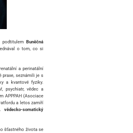
 podtitulem
Buněčná
jednával o tom, co si
natální a perinatální
 praxe, seznámili je s
ky a kvantové fyziky.
ř, psychiatr, vědec a
entem APPPAH (Asociace
atfordu a letos zamíří
I. vědecko-somatický
ho šťastného života se