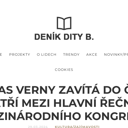
E
PROJEKTY
O LIDECH
TRENDY
AKCE
NOVINKY/
COOKIES
S VERNY ZAVÍTÁ DO 
TŘÍ MEZI HLAVNÍ ŘEČ
ZINÁRODNÍHO KONGR
29.03.2024
KULTURA/ZAJÍMAVOSTI