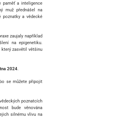
e paměť a inteligence
ený muž přednášel na
né poznatky a vědecké
axe zaujaly například
lení na epigenetiku.
který zasvětil většinu
ětna 2024
.
o se můžete připojit
h vědeckých poznatcích
rnost bude věnována
jich silnému vlivu na