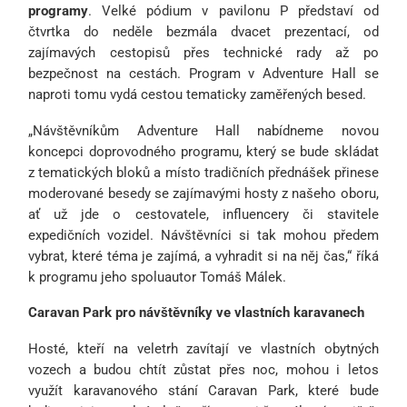
programy
. Velké pódium v pavilonu P představí od
čtvrtka do neděle bezmála dvacet prezentací, od
zajímavých cestopisů přes technické rady až po
bezpečnost na cestách. Program v Adventure Hall se
naproti tomu vydá cestou tematicky zaměřených besed.
„Návštěvníkům Adventure Hall nabídneme novou
koncepci doprovodného programu, který se bude skládat
z tematických bloků a místo tradičních přednášek přinese
moderované besedy se zajímavými hosty z našeho oboru,
ať už jde o cestovatele, influencery či stavitele
expedičních vozidel. Návštěvníci si tak mohou předem
vybrat, které téma je zajímá, a vyhradit si na něj čas,“ říká
k programu jeho spoluautor Tomáš Málek.
Caravan Park pro návštěvníky ve vlastních karavanech
Hosté, kteří na veletrh zavítají ve vlastních obytných
vozech a budou chtít zůstat přes noc, mohou i letos
využít karavanového stání Caravan Park, které bude