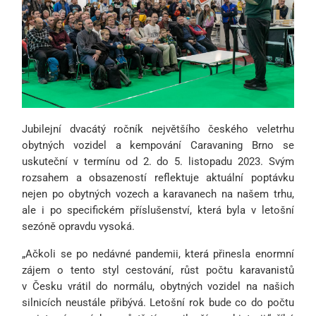
Jubilejní dvacátý ročník největšího českého veletrhu
obytných vozidel a kempování Caravaning Brno se
uskuteční v termínu od 2. do 5. listopadu 2023. Svým
rozsahem a obsazeností reflektuje aktuální poptávku
nejen po obytných vozech a karavanech na našem trhu,
ale i po specifickém příslušenství, která byla v letošní
sezóně opravdu vysoká.
„Ačkoli se po nedávné pandemii, která přinesla enormní
zájem o tento styl cestování, růst počtu karavanistů
v Česku vrátil do normálu, obytných vozidel na našich
silnicích neustále přibývá. Letošní rok bude co do počtu