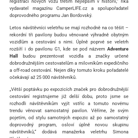
registrací nových vozů třetím nejlepším v historii,“ říká
vydavatel magazínu CamperLIFE.cz a spolupořadatel
doprovodného programu Jan Bordovský.
Letos návštěvníci veletrhu se mají rozhodně na co těšit –
rekordní tři pavilony budou věnované výhradně obytným
vozidlům a cestování s nimi. Úplně poprvé se veletrh
rozšíří i do pavilonu G1, kde se pod názvem
Adventure
Hall
budou prezentovat vozidla a značky určené
dobrodružnějším cestovatelům a milovníkům expedičního
a off-road cestování. Nejen díky tomuto kroku pořadatelé
očekávají až 25 000 návštěvníků.
„Větší poptávku po expozicích značek pro dobrodružnější
cestování registrujeme již delší dobu, proto jsme se
rozhodli návštěvníkům vyjít vstříc a tomuto novému
trendu věnovat samostatný pavilon. Věříme, že svým
pojetím, od stylu samotných expozic až po samostatný
doprovodný program, osloví úplně novou skupinu
návštěvníků,“ dodává manažerka veletrhu Simona