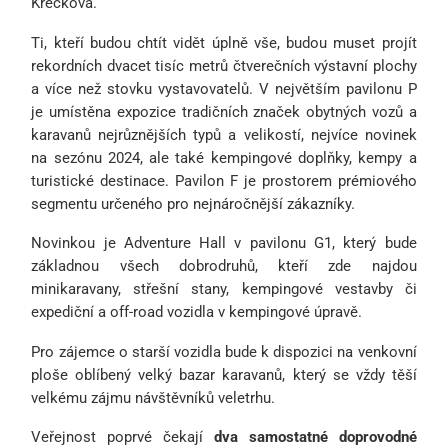
Křečková.
Ti, kteří budou chtít vidět úplně vše, budou muset projít
rekordních dvacet tisíc metrů čtverečních výstavní plochy
a více než stovku vystavovatelů. V největším pavilonu P
je umístěna expozice tradičních značek obytných vozů a
karavanů nejrůznějších typů a velikostí, nejvíce novinek
na sezónu 2024, ale také kempingové doplňky, kempy a
turistické destinace. Pavilon F je prostorem prémiového
segmentu určeného pro nejnáročnější zákazníky.
Novinkou je Adventure Hall v pavilonu G1, který bude
základnou všech dobrodruhů, kteří zde najdou
minikaravany, střešní stany, kempingové vestavby či
expediční a off-road vozidla v kempingové úpravě.
Pro zájemce o starší vozidla bude k dispozici na venkovní
ploše oblíbený velký bazar karavanů, který se vždy těší
velkému zájmu návštěvníků veletrhu.
Veřejnost poprvé čekají
dva samostatné doprovodné