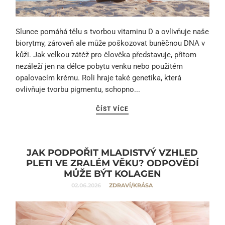
Slunce pomáhá tělu s tvorbou vitaminu D a ovlivňuje naše
biorytmy, zároveň ale může poškozovat buněčnou DNA v
kůži. Jak velkou zátěž pro člověka představuje, přitom
nezáleží jen na délce pobytu venku nebo použitém
opalovacím krému. Roli hraje také genetika, která
ovlivňuje tvorbu pigmentu, schopno...
ČÍST VÍCE
JAK PODPOŘIT MLADISTVÝ VZHLED
PLETI VE ZRALÉM VĚKU? ODPOVĚDÍ
MŮŽE BÝT KOLAGEN
02.06.2026
ZDRAVÍ/KRÁSA