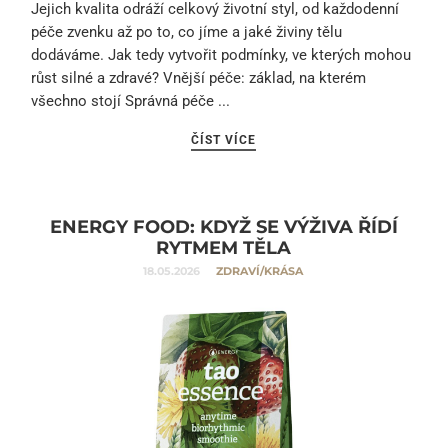
Jejich kvalita odráží celkový životní styl, od každodenní
péče zvenku až po to, co jíme a jaké živiny tělu
dodáváme. Jak tedy vytvořit podmínky, ve kterých mohou
růst silné a zdravé? Vnější péče: základ, na kterém
všechno stojí Správná péče ...
ČÍST VÍCE
ENERGY FOOD: KDYŽ SE VÝŽIVA ŘÍDÍ
RYTMEM TĚLA
18.05.2026
ZDRAVÍ/KRÁSA