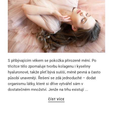
S přibývajícím věkem se pokožka přirozeně mění. Po
třicítce tělo zpomaluje tvorbu kolagenu i kyseliny
hyaluronové, takže pleť bývá sušší, méně pevná a často
působí unaveněji. Řešení se zdá jednoduché – dodat
organismu látky, které si dříve vytvářel sám v
dostatečném množství. Jenže na trhu existují ...
ČÍST VÍCE