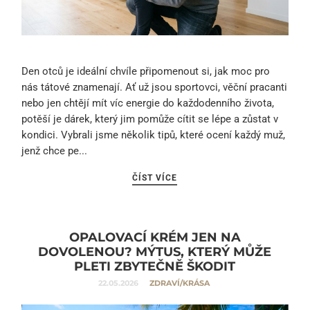
Den otců je ideální chvíle připomenout si, jak moc pro
nás tátové znamenají. Ať už jsou sportovci, věční pracanti
nebo jen chtějí mít víc energie do každodenního života,
potěší je dárek, který jim pomůže cítit se lépe a zůstat v
kondici. Vybrali jsme několik tipů, které ocení každý muž,
jenž chce pe...
ČÍST VÍCE
OPALOVACÍ KRÉM JEN NA
DOVOLENOU? MÝTUS, KTERÝ MŮŽE
PLETI ZBYTEČNĚ ŠKODIT
22.05.2026
ZDRAVÍ/KRÁSA