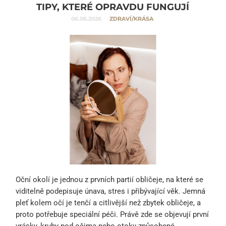
TIPY, KTERÉ OPRAVDU FUNGUJÍ
06.06.2026
ZDRAVÍ/KRÁSA
Oční okolí je jednou z prvních partií obličeje, na které se
viditelně podepisuje únava, stres i přibývající věk. Jemná
pleť kolem očí je tenčí a citlivější než zbytek obličeje, a
proto potřebuje speciální péči. Právě zde se objevují první
vrásky, kruhy pod očima nebo otoky způsobené