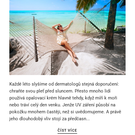
Každé léto slyšíme od dermatologů stejná doporučení:
chraňte svou pleť před sluncem. Přesto mnoho lidí
používá opalovací krém hlavně tehdy, když míří k moři
nebo tráví celý den venku. Jenže UV záření působí na
pokožku mnohem častěji, než si uvědomujeme. A právě
jeho dlouhodobý vliv stojí za předčasn...
ČÍST VÍCE