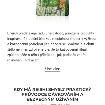
Energy představuje řadu Energyfood, přirozené produkty
inspirované tradiční čínskou medicínou, moderní výživou
a každodenní potřebou jíst jednoduše, kvalitně a s chutí.
Jídlo není jen zdroj energie. Je to každodenní rituál,
způsob péče o tělo i příležitost, jak podpořit vnitřní
rovnováhu. Právě z t...
ČÍST VÍCE
KDY MÁ REISHI SMYSL? PRAKTICKÝ
PRŮVODCE DÁVKOVÁNÍM A
BEZPEČNÝM UŽÍVÁNÍM
17.05.2026
ZDRAVÍ/KRÁSA